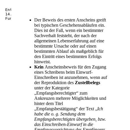
Entscheidung:	LAG Hamburg, Urteil vom 
14.07.2025 – 4 SLa 26/24
Fundstelle:		NZA-RR 2025, 702
Der Beweis des ersten Anscheins greift
bei typischen Geschehensabläufen ein.
Dies ist der Fall, wenn ein bestimmter
Sachverhalt feststeht, der nach der
allgemeinen Lebenserfahrung auf eine
bestimmte Ursache oder auf einen
bestimmten Ablauf als maßgeblich für
den Eintritt eines bestimmten Erfolgs
hinweist.
Kein
Anscheinsbeweis für den Zugang
eines Schreibens beim Einwurf-
Einschreiben ist anzunehmen, wenn auf
der Reproduktion des
Zustellbelegs
unter der Kategorie
„Empfangsberechtigter“ zum
Ankreuzen mehrere Möglichkeiten und
hinter dem Titel
„Empfangsbestätigung“ der Text „
Ich
habe die o. g. Sendung dem
Empfangsberechtigten übergeben, bzw.
das Einschreiben-Einwurf in die
Empfangsvorrichtung des Empfängers